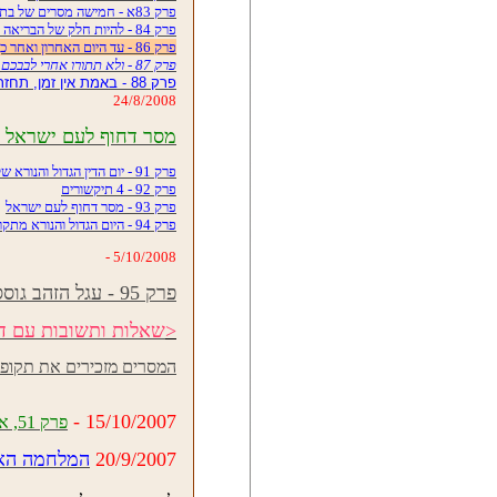
פרק 83א - חמישה מסרים של בתיה.
פרק 84 - להיות חלק של הבריאה המושלמת [עולם הבא, הנצחיות].
פרק 86 - עד היום האחרון ואחר כך
פרק 87 - ולא תתורו אחרי לבבכם ואחרי עיניכם אשר אתם זונים אחריהם
פרק 88 - באמת אין זמן, תחזרו הביתה!
24/8/2008
מסר דחוף לעם ישראל בחו
פרק 91 - יום הדין הגדול והנורא של רוב העולם
פרק 92 - 4 תיקשורים
פרק 93 - מסר דחוף לעם ישראל
פרק 94 - היום הגדול והנורא מתקרב
5/10/2008 -
פרק 95 - עגל הזהב גוסס - המערכת הכלכלית העולמית מתמוטטת
<
שאלות ותשובות עם דנ
המסרים מזכירים את תקופת
15/10/2007 -
פרק 51, אם הטיל הראשון יצא לדרך
20/9/2007
המלחמה האחר