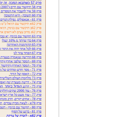
פרק 57 כשתבוא המכה, זה יהיה נורא
פרק 58 תיקשור עם חיים (13/11/2007)
פרק 59 איך להעביר את המסרים לעם ישראל, בנימין.
פרק 60 תשובה - היא התשובה
פרק 61 - אנאפוליס, נפילת הגויים ותקומת ישראל
פרק 62א תיקשור עם דניאל כ"ט בכסלו 9/12/2007
פרק 62ב תיקשור עם בנימין, דניאל וישראל
פרק 62ג מרוב עצים לא רואים את היער...
פרק 63 תקשור עם בנימין, יא טבת תשס"ח,
פרק 64 כדי שיותר מ 10% ינצלו
פרק 65 ההזדמנות האחרונה
פרק 66 לכל אחד יהיה את התור שלו
פרק 67 הפחד עוזר לנו
פרק 68 הדרשה שנאמרה בעצרת שק ואפר הראשונה
פרק 69 - המסר שלפני אחרון (תיקשור עם דניאל)
פרק 70 - המסר האחרון (תיקשור עם בנימין)
פרק 71 -
מסר חדש ומדהים של גל
פרק 72 - האסון של הדור
פרק 73 מלחמת העולם השלישית
פרק 74 - דרשה מעצרת שק ואפר השלישית של הרב דיסלר בב"ב.
פרק 75 - הרגע
הגדול ביותר, ה
פרק 76 - עוד 2000 שקים (חלקים א+ב)
פרק 77 - עוד מעט כל ארץ ישראל תהיה שדרות
פרק 78 - אחים יקרים, חרב מונחת על צווארנו
פרק 79א - לצאת מבית עבדים, תקשור עם בנימין 25/3/2008
פרק 80 - תקשור עם בנימין - תשס"ח
פרק 81 - ברגע של הסוף
פרק 82א - לזכרה של צדקת