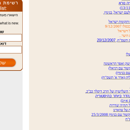
הישארו מעוד
what is new.
שם |
20/12/2007
דוא"ל |
יה (אדר א' תשס"ח)
נהדר
ביותר בהיסטוריה